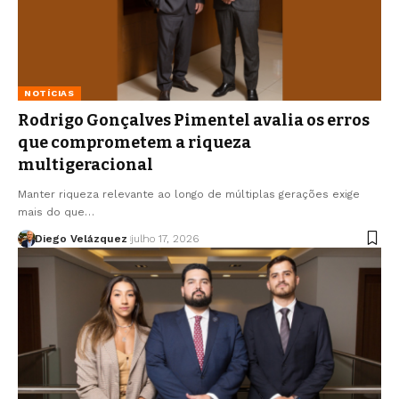
NOTÍCIAS
Rodrigo Gonçalves Pimentel avalia os erros
que comprometem a riqueza
multigeracional
Manter riqueza relevante ao longo de múltiplas gerações exige
mais do que…
Diego Velázquez
julho 17, 2026