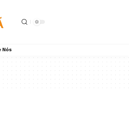
e Nós