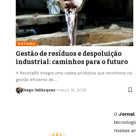
NOTÍCIAS
Gestão de resíduos e despoluição
industrial: caminhos para o futuro
A ReciclaBR integra uma cadeia produtiva que reconhece na
gestão eficiente de…
Diego Velázquez
março 18, 2026
O
Jornal
tecnolog
nossas an