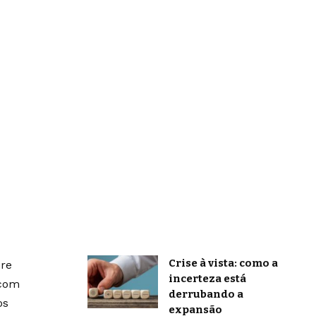
Crise à vista: como a
bre
incerteza está
 com
derrubando a
os
expansão