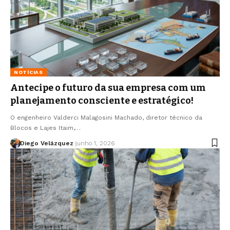
NOTÍCIAS
Antecipe o futuro da sua empresa com um
planejamento consciente e estratégico!
O engenheiro Valderci Malagosini Machado, diretor técnico da
Blocos e Lajes Itaim,…
Diego Velázquez
junho 1, 2026