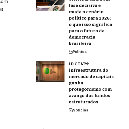
 com
fase decisiva e
os
muda o cenário
político para 2026:
o que isso significa
para o futuro da
democracia
brasileira
Política
ID CTVM:
infraestrutura do
mercado de capitais
ganha
protagonismo com
avanço dos fundos
estruturados
Notícias