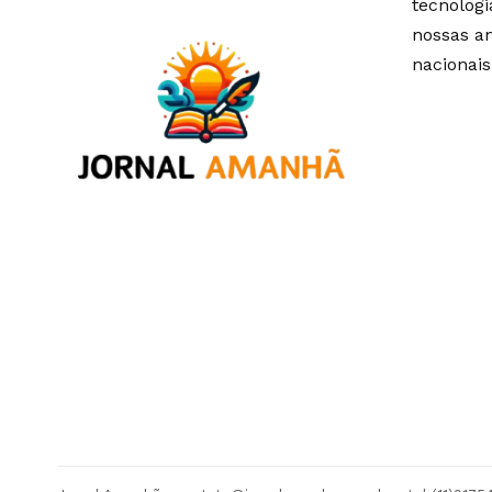
tecnolog
nossas an
nacionais