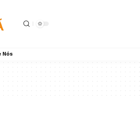
e Nós