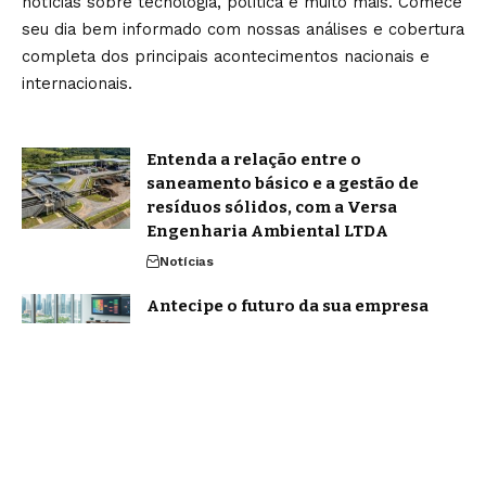
notícias sobre tecnologia, política e muito mais. Comece
seu dia bem informado com nossas análises e cobertura
completa dos principais acontecimentos nacionais e
internacionais.
Entenda a relação entre o
saneamento básico e a gestão de
resíduos sólidos, com a Versa
Engenharia Ambiental LTDA
Notícias
Antecipe o futuro da sua empresa
com um planejamento consciente e
estratégico!
Notícias
Home
Sobre Nós
Blog
Quem Faz
Contato