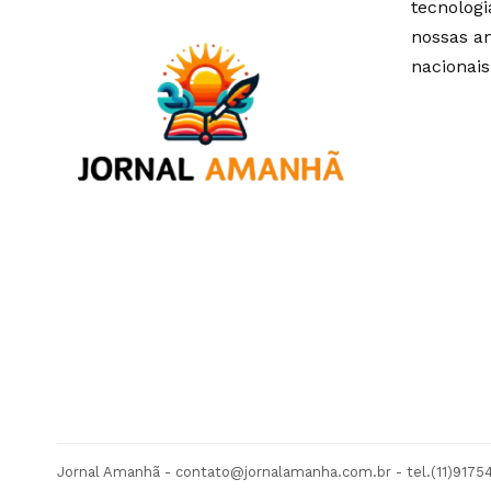
tecnolog
nossas an
nacionais
Jornal Amanhã -
contato@jornalamanha.com.br
- tel.(11)917