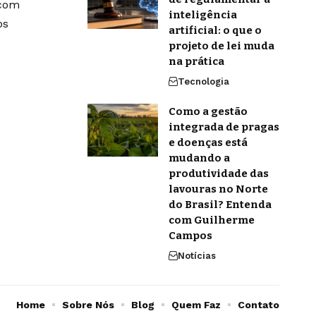
 com
inteligência
os
artificial: o que o
projeto de lei muda
na prática
Tecnologia
Como a gestão
integrada de pragas
e doenças está
mudando a
produtividade das
lavouras no Norte
do Brasil? Entenda
com Guilherme
Campos
Notícias
Home
Sobre Nós
Blog
Quem Faz
Contato