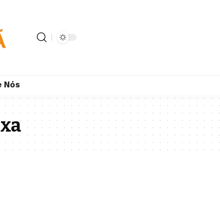
e Nós
ixa