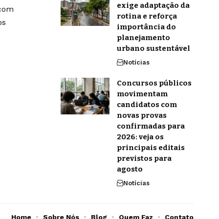
exige adaptação da
 com
rotina e reforça
os
importância do
planejamento
urbano sustentável
Notícias
Concursos públicos
movimentam
candidatos com
novas provas
confirmadas para
2026: veja os
principais editais
previstos para
agosto
Notícias
Home
Sobre Nós
Blog
Quem Faz
Contato