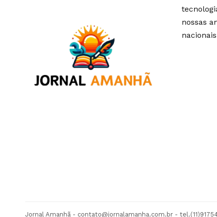
tecnolog
nossas an
nacionais
Jornal Amanhã -
contato@jornalamanha.com.br
- tel.(11)917