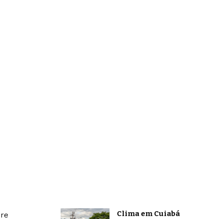
Clima em Cuiabá
bre