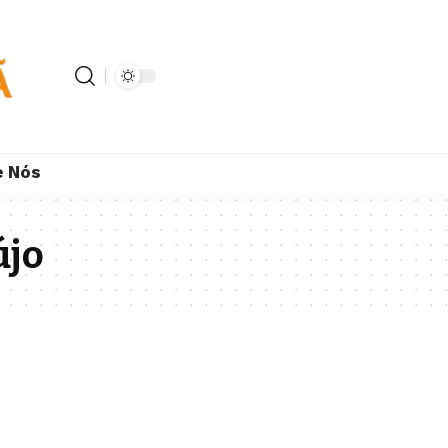
e Nós
újo