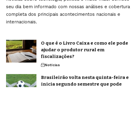
seu dia bem informado com nossas análises e cobertura
completa dos principais acontecimentos nacionais e
internacionais.
O que é o Livro Caixa e como ele pode
ajudar o produtor rural em
fiscalizações?
Notícias
Brasileirão volta nesta quinta-feira e
inicia segundo semestre que pode
definir o futuro da temporada
Brasil
Home
Sobre Nós
Blog
Quem Faz
Contato
Jornal Amanhã -
contato@jornalamanha.com.br
- tel.(11)91754-6532