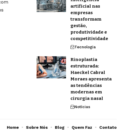
 com
artificial nas
os
empresas
transformam
gestão,
produtividade e
competitividade
Tecnologia
Rinoplastia
estruturada:
Haeckel Cabral
Moraes apresenta
as tendências
modernas em
cirurgia nasal
Notícias
Home
Sobre Nós
Blog
Quem Faz
Contato