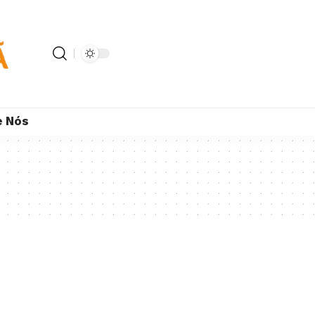
e Nós