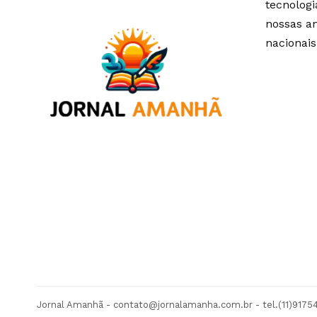
tecnolog
nossas an
nacionais
Jornal Amanhã -
contato@jornalamanha.com.br
- tel.(11)917