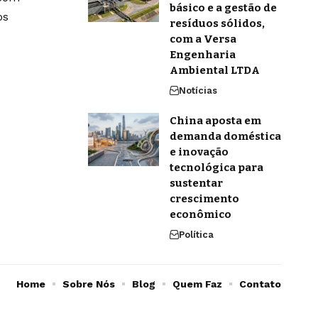
básico e a gestão de
os
resíduos sólidos,
com a Versa
Engenharia
Ambiental LTDA
Notícias
China aposta em
demanda doméstica
e inovação
tecnológica para
sustentar
crescimento
econômico
Política
Home
Sobre Nós
Blog
Quem Faz
Contato