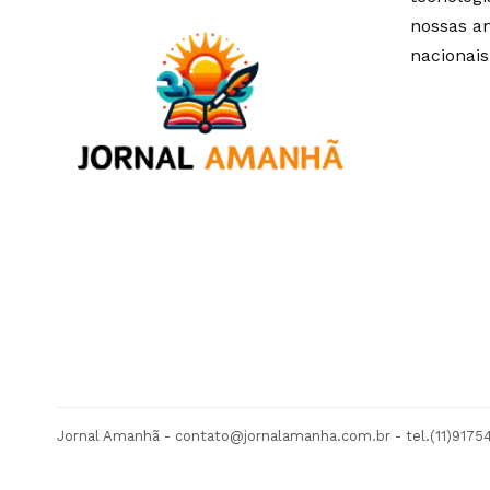
nossas an
nacionais
Jornal Amanhã -
contato@jornalamanha.com.br
- tel.(11)917