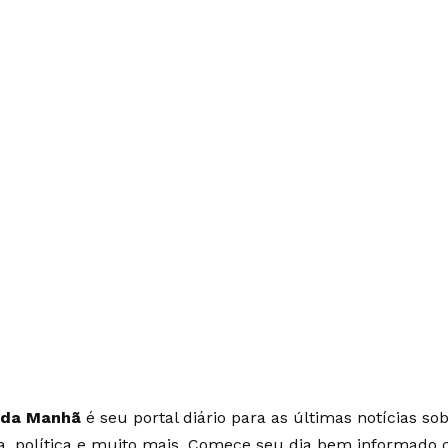
 da Manhã
é seu portal diário para as últimas notícias so
ia, política e muito mais. Comece seu dia bem informado