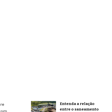
Entenda a relação
bre
entre o saneamento
 com