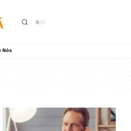
e Nós