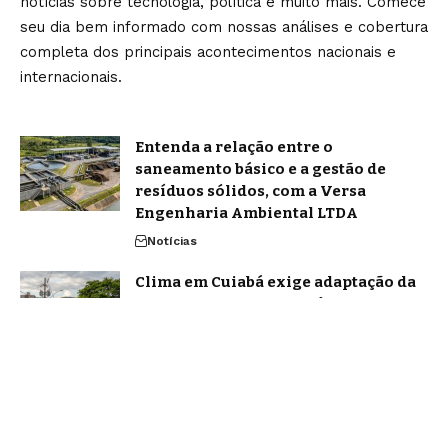
notícias sobre tecnologia, política e muito mais. Comece
seu dia bem informado com nossas análises e cobertura
completa dos principais acontecimentos nacionais e
internacionais.
Entenda a relação entre o
saneamento básico e a gestão de
resíduos sólidos, com a Versa
Engenharia Ambiental LTDA
Notícias
Clima em Cuiabá exige adaptação da
rotina e reforça importância do
planejamento urbano sustentável
Notícias
Home
Sobre Nós
Blog
Quem Faz
Contato