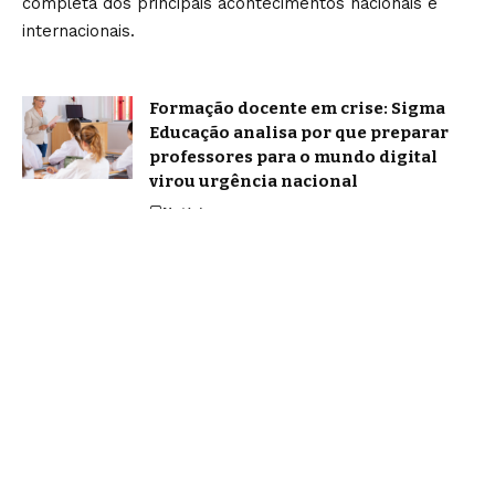
completa dos principais acontecimentos nacionais e
internacionais.
Formação docente em crise: Sigma
Educação analisa por que preparar
professores para o mundo digital
virou urgência nacional
Notícias
Como a gestão integrada de pragas e
doenças está mudando a
produtividade das lavouras no Norte
do Brasil? Entenda com Guilherme
Campos
Notícias
Home
Sobre Nós
Blog
Quem Faz
Contato