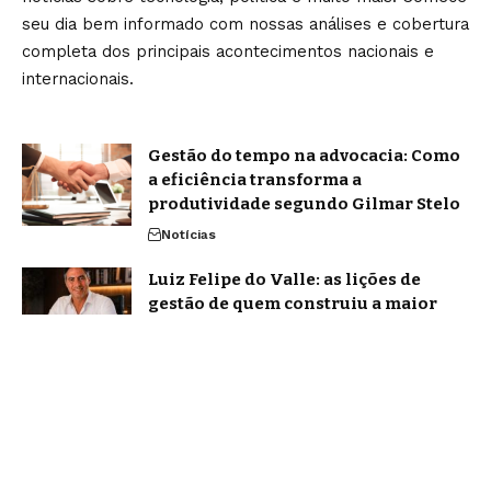
seu dia bem informado com nossas análises e cobertura
completa dos principais acontecimentos nacionais e
internacionais.
Gestão do tempo na advocacia: Como
a eficiência transforma a
produtividade segundo Gilmar Stelo
Notícias
Luiz Felipe do Valle: as lições de
gestão de quem construiu a maior
rede urbana de postos de SP
Notícias
Home
Sobre Nós
Blog
Quem Faz
Contato
Jornal Amanhã -
contato@jornalamanha.com.br
- tel.(11)91754-6532