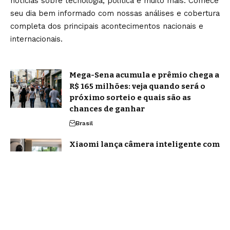
notícias sobre tecnologia, política e muito mais. Comece
seu dia bem informado com nossas análises e cobertura
completa dos principais acontecimentos nacionais e
internacionais.
Mega-Sena acumula e prêmio chega a
R$ 165 milhões: veja quando será o
próximo sorteio e quais são as
chances de ganhar
Brasil
Xiaomi lança câmera inteligente com
IA e zoom de 12x: veja como o novo
equipamento promete transformar a
segurança residencial
Tecnologia
Home
Sobre Nós
Blog
Quem Faz
Contato