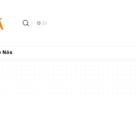
e Nós