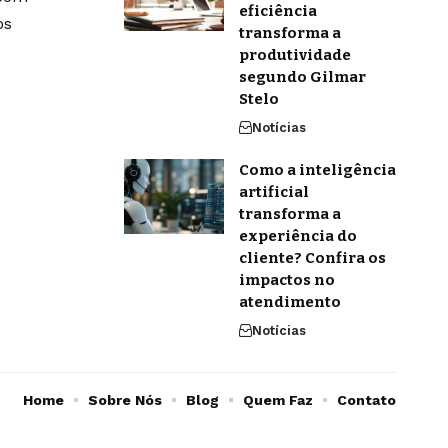
eficiência
os
transforma a
produtividade
segundo Gilmar
Stelo
Notícias
Como a inteligência
artificial
transforma a
experiência do
cliente? Confira os
impactos no
atendimento
Notícias
Home
Sobre Nós
Blog
Quem Faz
Contato