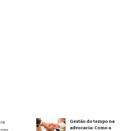
Gestão do tempo na
bre
advocacia: Como a
 com