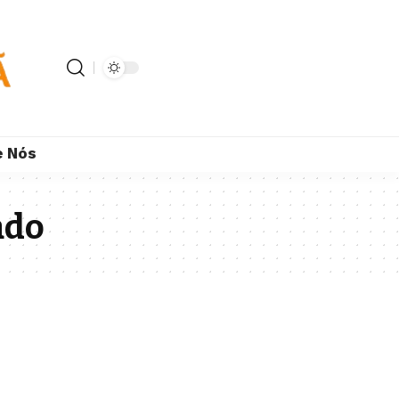
e Nós
ado