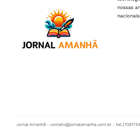
nossas an
nacionais
Jornal Amanhã -
contato@jornalamanha.com.br
- tel.(11)917