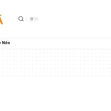
e Nós