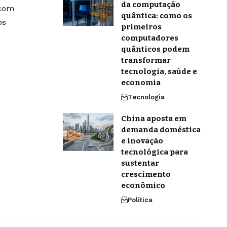
da computação
 com
quântica: como os
os
primeiros
computadores
quânticos podem
transformar
tecnologia, saúde e
economia
Tecnologia
China aposta em
demanda doméstica
e inovação
tecnológica para
sustentar
crescimento
econômico
Política