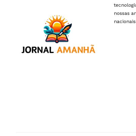
tecnolog
nossas an
nacionais