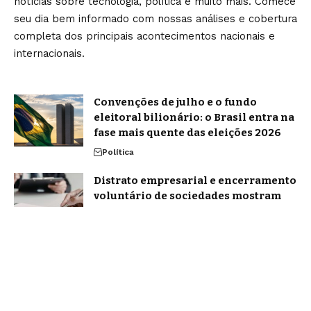
notícias sobre tecnologia, política e muito mais. Comece
seu dia bem informado com nossas análises e cobertura
completa dos principais acontecimentos nacionais e
internacionais.
Convenções de julho e o fundo
eleitoral bilionário: o Brasil entra na
fase mais quente das eleições 2026
Política
Distrato empresarial e encerramento
voluntário de sociedades mostram
por que fechar bem vale mais do que
insistir
Notícias
Home
Sobre Nós
Blog
Quem Faz
Contato