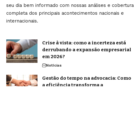
seu dia bem informado com nossas análises e cobertura
completa dos principais acontecimentos nacionais e
internacionais.
Crise à vista: como a incerteza está
derrubando a expansão empresarial
em 2026?
Notícias
Gestão do tempo na advocacia: Como
a eficiência transforma a
produtividade segundo Gilmar Stelo
Notícias
Home
Sobre Nós
Blog
Quem Faz
Contato
Jornal Amanhã -
contato@jornalamanha.com.br
- tel.(11)91754-6532