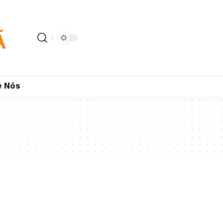
e Nós