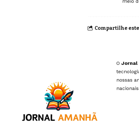
meio d
Compartilhe este
O
Jornal
tecnolog
nossas an
nacionais