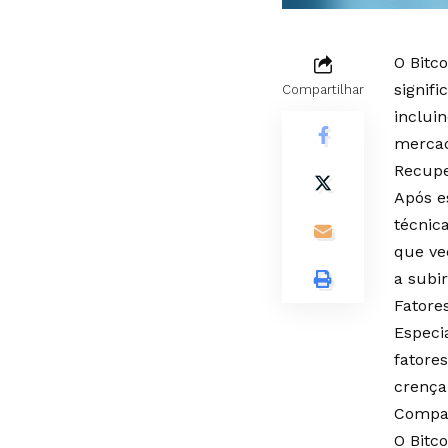
O Bitc
signifi
Compartilhar
incluin
mercad
Recupe
Após e
técnic
que ve
a subir
Fatore
Especi
fatores
crença
Compa
O Bitc