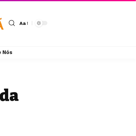
Aa
e Nós
eda