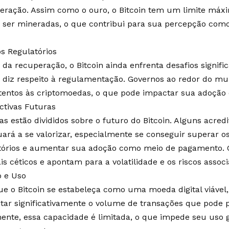
eração. Assim como o ouro, o Bitcoin tem um limite máx
ser mineradas, o que contribui para sua percepção com
os Regulatórios
 da recuperação, o Bitcoin ainda enfrenta desafios signifi
 diz respeito à regulamentação. Governos ao redor do mu
tentos às criptomoedas, o que pode impactar sua adoção 
ctivas Futuras
tas estão divididos sobre o futuro do Bitcoin. Alguns acre
uará a se valorizar, especialmente se conseguir superar os
tórios e aumentar sua adoção como meio de pagamento. O
s céticos e apontam para a volatilidade e os riscos associ
 e Uso
ue o Bitcoin se estabeleça como uma moeda digital viável,
ar significativamente o volume de transações que pode p
ente, essa capacidade é limitada, o que impede seu uso