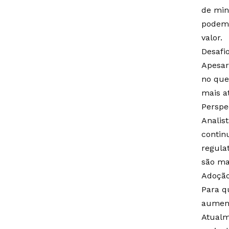
de min
podem 
valor.
Desafi
Apesar
no que
mais a
Perspe
Analis
contin
regula
são mai
Adoção
Para q
aument
Atualm