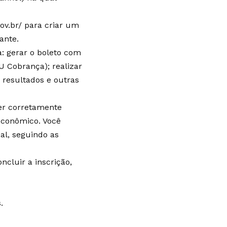
gov.br/ para criar um
ante.
a: gerar o boleto com
U Cobrança); realizar
 resultados e outras
her corretamente
oeconômico. Você
al, seguindo as
cluir a inscrição,
.