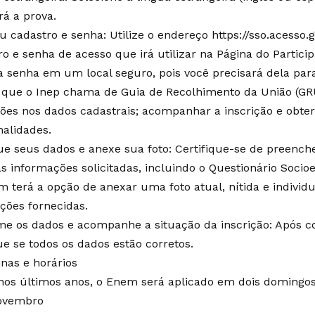
rá a prova.
u cadastro e senha: Utilize o endereço https://sso.acesso.
o e senha de acesso que irá utilizar na Página do Particip
a senha em um local seguro, pois você precisará dela par
, que o Inep chama de Guia de Recolhimento da União (GR
ções nos dados cadastrais; acompanhar a inscrição e obter
nalidades.
que seus dados e anexe sua foto: Certifique-se de preenc
as informações solicitadas, incluindo o Questionário Soci
 terá a opção de anexar uma foto atual, nítida e individu
ações fornecidas.
me os dados e acompanhe a situação da inscrição: Após con
ue se todos os dados estão corretos.
inas e horários
os últimos anos, o Enem será aplicado em dois domingos
ovembro