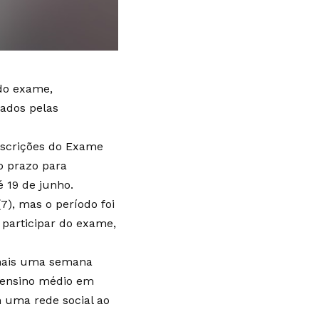
 do exame,
ados pelas
inscrições do Exame
o prazo para
 19 de junho.
(7), mas o período foi
participar do exame,
 mais uma semana
o ensino médio em
m uma rede social ao