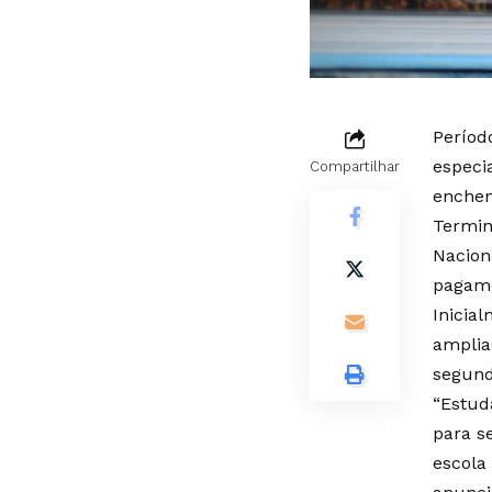
Períod
especi
Compartilhar
enchen
Termin
Nacion
pagame
Inicial
amplia
segund
“Estud
para s
escola