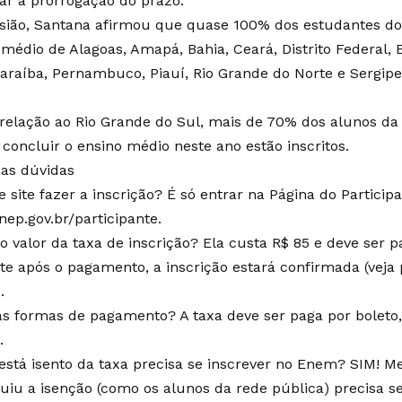
ar a prorrogação do prazo.
sião, Santana afirmou que quase 100% dos estudantes do
médio de Alagoas, Amapá, Bahia, Ceará, Distrito Federal, E
Paraíba, Pernambuco, Piauí, Rio Grande do Norte e Sergip
relação ao Rio Grande do Sul, mais de 70% dos alunos da
concluir o ensino médio neste ano estão inscritos.
uas dúvidas
 site fazer a inscrição? É só entrar na Página do Particip
nep.gov.br/participante.
o valor da taxa de inscrição? Ela custa R$ 85 e deve ser p
e após o pagamento, a inscrição estará confirmada (veja
.
as formas de pagamento? A taxa deve ser paga por boleto,
.
stá isento da taxa precisa se inscrever no Enem? SIM!
uiu a isenção (como os alunos da rede pública) precisa se