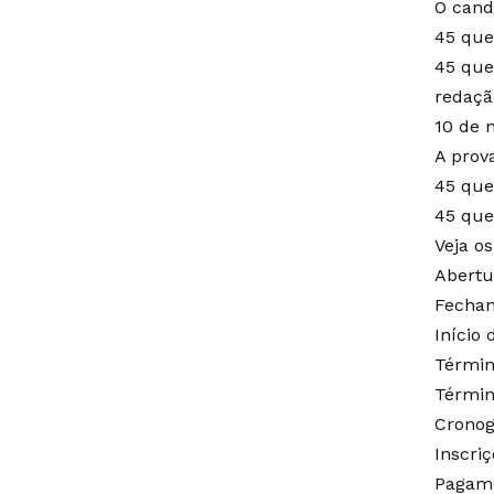
O cand
45 que
45 que
redaçã
10 de 
A prova
45 que
45 que
Veja os
Abertu
Fecham
Início 
Términ
Términ
Crono
Inscri
Pagame