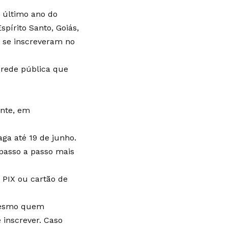
 último ano do
spírito Santo, Goiás,
e se inscreveram no
 rede pública que
ante, em
aga até 19 de junho.
 passo a passo mais
 PIX ou cartão de
 Mesmo quem
 inscrever. Caso