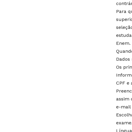
contrár
Para q
superio
seleçã
estuda
Enem.
Quando
Dados 
Os pri
Inform
CPF e 
Preenc
assim 
e-mail
Escolh
exame
Língua