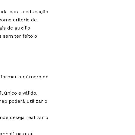
rada para a educação
 como critério de
is de auxílio
 sem ter feito o
informar o número do
 único e válido,
ep poderá utilizar o
nde deseja realizar o
panhol) na qual