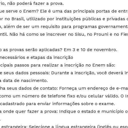
io, não poderá fazer a prova.
ue serve o Enem? Ele é uma das principais portas de ent
r no Brasil, utilizado por instituições públicas e privadas
o, além de ser um requisito para programas governamenta
ntil. Não há como se inscrever no Sisu, no Prouni e no Fies
 as provas serão aplicadas? Em 3 e 10 de novembro.
necessários e etapas da inscrição
ncipais passos para realizar a inscrição no Enem são:
e seus dados pessoais: Durante a inscrição, você deverá 
a data de nascimento.
ha seus dados de contato: Forneça um endereço de e-mail
como um número de telefone fixo e/ou celular válido. O In
 cadastrado para enviar informações sobre o exame.
a onde quer fazer a prova: Indique o estado e município o
.
 estrangeira: Selecione a língua estrangeira (inglês ou es