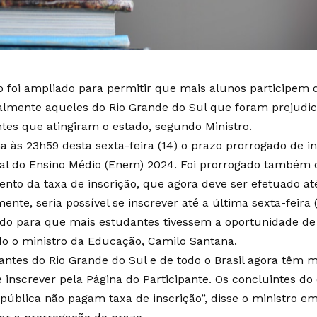
o foi ampliado para permitir que mais alunos participem
almente aqueles do Rio Grande do Sul que foram prejudic
tes que atingiram o estado, segundo Ministro.
a às 23h59 desta sexta-feira (14) o prazo prorrogado de 
al do Ensino Médio (Enem) 2024. Foi prorrogado também 
nto da taxa de inscrição, que agora deve ser efetuado até
mente, seria possível se inscrever até a última sexta-feira 
do para que mais estudantes tivessem a oportunidade de 
o o ministro da Educação, Camilo Santana.
antes do Rio Grande do Sul e de todo o Brasil agora têm
e inscrever pela Página do Participante. Os concluintes d
 pública não pagam taxa de inscrição”, disse o ministro e