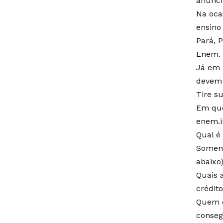
anunci
Na oca
ensino 
Pará, 
Enem.
Já em 
devem 
Tire s
Em que
enem.i
Qual é 
Soment
abaixo)
Quais 
crédito
Quem e
conseg