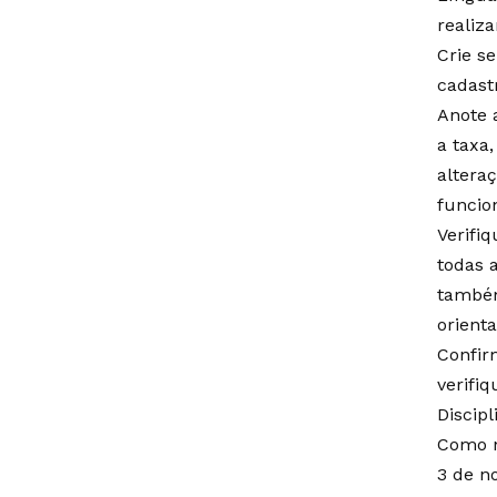
realiza
Crie se
cadastr
Anote 
a taxa
altera
funcio
Verifi
todas 
também
orient
Confir
verifiq
Discipl
Como n
3 de n