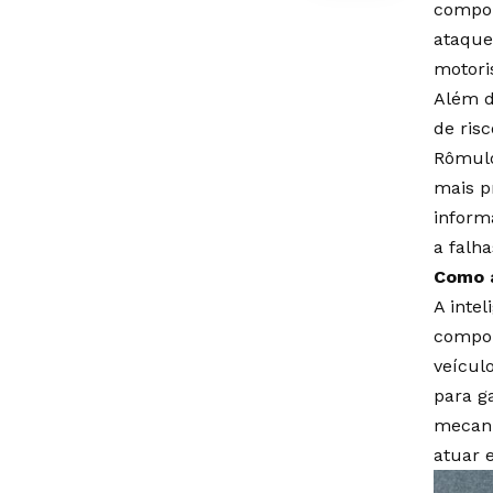
compor
ataque
motori
Além d
de ris
Rômulo
mais p
inform
a falh
Como a
A inte
compon
veícul
para g
mecani
atuar e