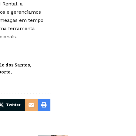
 Rental, a
mos e gerenciamos
 ameaças em tempo
 uma ferramenta
cionais.
o dos Santos
porte
Twitter