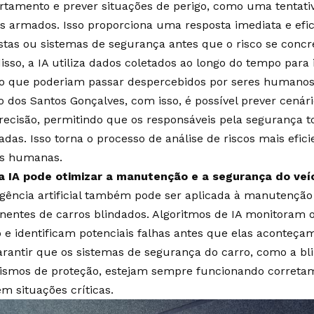
tamento e prever situações de perigo, como uma tentativ
s armados. Isso proporciona uma resposta imediata e efic
stas ou sistemas de segurança antes que o risco se concre
isso, a IA utiliza dados coletados ao longo do tempo para 
co que poderiam passar despercebidos por seres humano
 dos Santos Gonçalves, com isso, é possível prever cená
recisão, permitindo que os responsáveis pela segurança
adas. Isso torna o processo de análise de riscos mais efic
as humanas.
 IA pode otimizar a manutenção e a segurança do veí
ligência artificial também pode ser aplicada à manutenção
entes de carros blindados. Algoritmos de IA monitoram
o e identificam potenciais falhas antes que elas aconteça
arantir que os sistemas de segurança do carro, como a b
smos de proteção, estejam sempre funcionando corretam
m situações críticas.