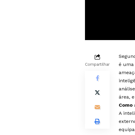
Segund
é uma 
Compartilhar
ameaça
inteli
anális
área, 
Como a
A intel
extern
equipa