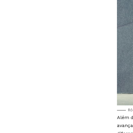
Rô
Além d
avança