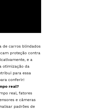
a de carros blindados
scam proteção contra
icativamente, e a
na otimização da
tribui para essa
ara conferir!
empo real?
empo real, fatores
Sensores e câmeras
alisar padrões de