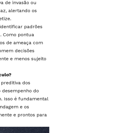
a de invasão ou
az, alertando os
tize.
identificar padrões
s. Como pontua
rios de ameaça com
 tomem decisões
iente e menos sujeito
culo?
 preditiva dos
 o desempenho do
m. Isso é fundamental
lindagem e os
ente e prontos para