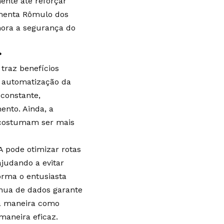
ente até reforçar
menta Rômulo dos
mora a segurança do
?
 traz benefícios
A automatização da
constante,
nto. Ainda, a
e costumam ser mais
A pode otimizar rotas
judando a evitar
orma o entusiasta
nua de dados garante
o a maneira como
maneira eficaz.