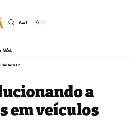
Aa
e Nós
blindados?
olucionando a
s em veículos