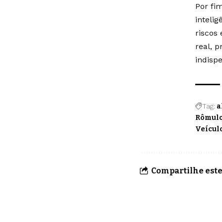
Por fi
inteli
riscos
real, 
indisp
Tag:
a
Rômulo
Veícul
Compartilhe este