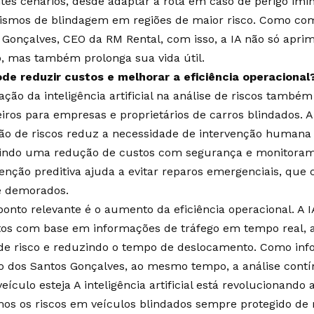
ntes cenários, desde adaptar a rota em caso de perigo imin
smos de blindagem em regiões de maior risco. Como co
 Gonçalves, CEO da RM Rental, com isso, a IA não só apri
o, mas também prolonga sua vida útil.
ode reduzir custos e melhorar a eficiência operacional
ação da inteligência artificial na análise de riscos também
eiros para empresas e proprietários de carros blindados. 
ão de riscos reduz a necessidade de intervenção humana 
indo uma redução de custos com segurança e monitorame
nção preditiva ajuda a evitar reparos emergenciais, qu
e demorados.
ponto relevante é o aumento da eficiência operacional. A I
etos com base em informações de tráfego em tempo real, a
de risco e reduzindo o tempo de deslocamento. Como inf
 dos Santos Gonçalves, ao mesmo tempo, a análise contí
eículo esteja A inteligência artificial está revolucionand
mos os riscos em veículos blindados sempre protegido de 