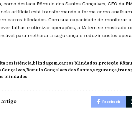
m, como destaca Rômulo dos Santos Gonçalves, CEO da RM
gência artificial está transformando a forma como analisa
 em carros blindados. Com sua capacidade de monitorar
prever falhas e otimizar operações, a IA tem se mostrado
ensável para melhorar a segurança e reduzir custos opera
lta resistência
blindagem
carros blindados
proteção
Rômul
 Gonçalves
Rômulo Gonçalves dos Santos
segurança
trans
os blindados
 artigo
Facebook