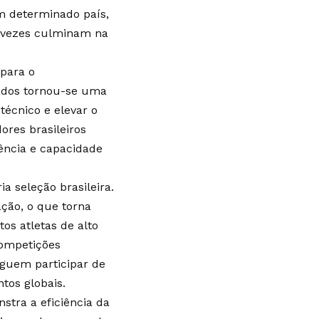
m determinado país,
as vezes culminam na
 para o
zados tornou-se uma
técnico e elevar o
ores brasileiros
ência e capacidade
ia seleção brasileira.
ção, o que torna
os atletas de alto
competições
eguem participar de
tos globais.
tra a eficiência da