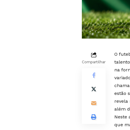
O fute
talent
Compartilhar
na for
variad
chamar
estão 
revela
além d
Neste a
que ma