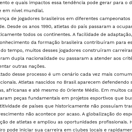
nto e quais impactos essa tendência pode gerar para o 
e em nível mundial.
ença de jogadores brasileiros em diferentes campeonatos 
de. Desde os anos 1990, atletas do país passaram a ocup
ticamente todos os continentes. A facilidade de adaptação
conhecimento da formação brasileira contribuíram para e
 do tempo, muitos desses jogadores construíram carreiras 
iram dupla nacionalidade ou passaram a atender aos crité
entar outras nações.
ltado desse processo é um cenário cada vez mais comum
acionais. Atletas nascidos no Brasil aparecem defendendo 
cas, africanas e até mesmo do Oriente Médio. Em muitos ca
naram peças fundamentais em projetos esportivos que b
itividade de países que historicamente não possuíam trad
rescimento não acontece por acaso. A globalização do espo
ação de atletas e ampliou as oportunidades profissionais. 
iro pode iniciar sua carreira em clubes locais e rapidamen