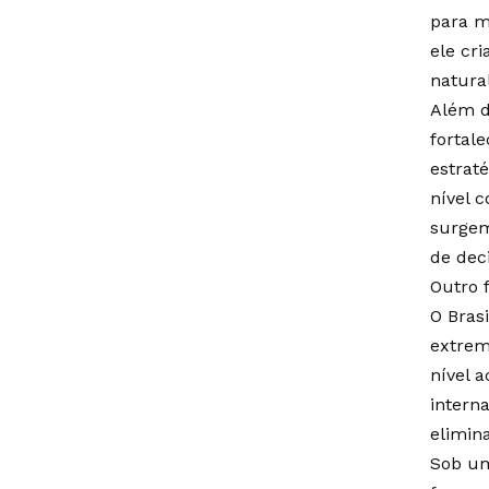
para m
ele cr
natura
Além d
fortal
estrat
nível c
surgem
de dec
Outro f
O Bras
extrem
nível 
intern
elimin
Sob um