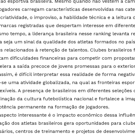
ão esportiva brasileira. Mesmo quando não vestem a cami
jogadores carregam características desenvolvidas nas cate
 criatividade, o improviso, a habilidade técnica e a leitur
marcas registradas que despertam interesse em diferent
mo tempo, a liderança brasileira nesse ranking levanta r
 seja um sinal da qualidade dos atletas formados no paí
os relacionados à retenção de talentos. Clubes brasileiro
tam dificuldades financeiras para competir com propostas
elera a saída precoce de jovens promessas para o exterior
assim, é difícil interpretar essa realidade de forma negati
-se uma atividade globalizada, na qual as fronteiras espor
exíveis. A presença de brasileiros em diferentes seleções 
inação da cultura futebolística nacional e fortalece a i
tência permanente na formação de jogadores.
aspecto interessante é o impacto econômico dessa influênc
zação dos atletas brasileiros gera oportunidades para clu
ários, centros de treinamento e projetos de desenvolvime