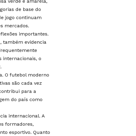
sa verde e amarela,
gorias de base do
a de jogo continuam
es mercados.
eflexões importantes.
s, também evidencia
s frequentemente
 internacionais, o
.
va. O futebol moderno
tivas são cada vez
contribui para a
magem do país como
ia internacional. A
bes formadores,
nto esportivo. Quanto