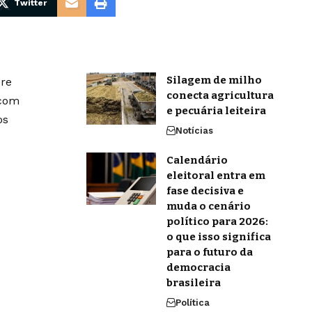
Twitter
Silagem de milho
bre
conecta agricultura
 com
e pecuária leiteira
os
Notícias
Calendário
eleitoral entra em
fase decisiva e
muda o cenário
político para 2026:
o que isso significa
para o futuro da
democracia
brasileira
Política