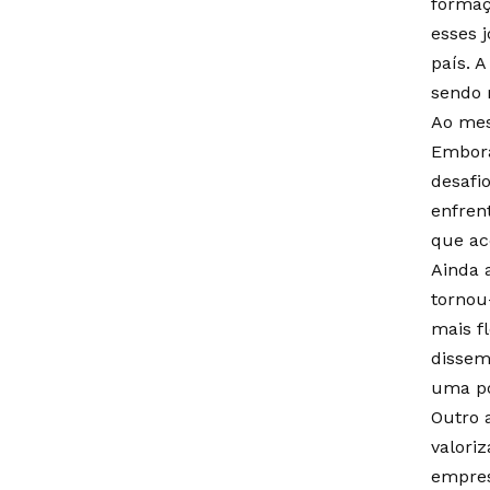
formaç
esses 
país. A
sendo 
Ao mes
Embora
desafi
enfren
que ac
Ainda 
tornou
mais fl
dissem
uma po
Outro 
valori
empres