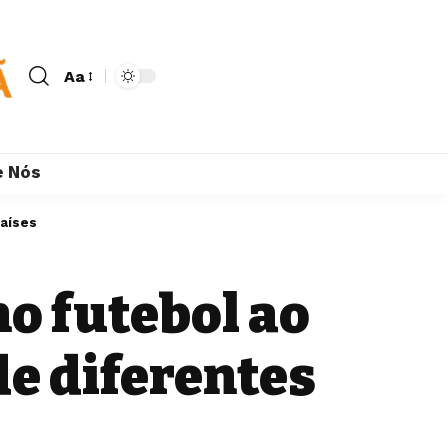
Aa
e Nós
países
no futebol ao
de diferentes