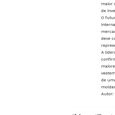
maior 
de inve
O futu
intern
mercad
deve c
repres
A lide
confir
maiore
vestem
de uma
moldar
Autor: