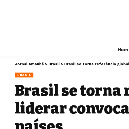
Hom
Jornal Amanhã
>
Brasil
>
Brasil se torna referência glob
BRASIL
Brasil se torna 
liderar convoca
países