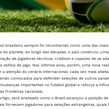
bol brasileiro sempre foi reconhecido como uma das maior
os do planeta. Ao longo das décadas, o país construiu um
mação de jogadores técnicos, criativos e capazes de se ad
os estilos de jogo. Nos últimos anos, porém, uma nova rea
 a atenção do cenário internacional: cada vez mais atletas
sendo convocados para defender seleções de outros paíse
 mudanças importantes no futebol global e reforça a influ
as fronteiras nacionais.
rtigo, será analisado como o Brasil alcançou a posição de 
is fornecem jogadores para seleções estrangeiras, quais 