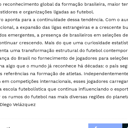
o reconhecimento global da formação brasileira, maior ten
stidores e organizações ligadas ao futebol.
ro aponta para a continuidade dessa tendência. Com o a
acional, a expansão das ligas estrangeiras e a crescente b
os emergentes, a presença de brasileiros em seleções de 
ontinuar crescendo. Mais do que uma curiosidade estatís
enta uma transformação estrutural do futebol contempor
rança do Brasil no fornecimento de jogadores para seleçõe
ma algo que o mundo já reconhece há décadas: o país se
s referências na formação de atletas. Independentement
 em competições internacionais, esses jogadores carrega
 escola futebolística que continua influenciando o esport
 os rumos do futebol nas mais diversas regiões do planet
 Diego Velázquez