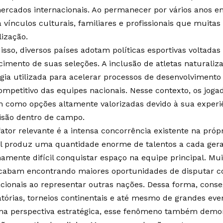
ercados internacionais. Ao permanecer por vários anos e
ia vínculos culturais, familiares e profissionais que muit
lização.
isso, diversos países adotam políticas esportivas voltadas
ecimento de suas seleções. A inclusão de atletas naturali
égia utilizada para acelerar processos de desenvolvimento 
ompetitivo das equipes nacionais. Nesse contexto, os jogad
 como opções altamente valorizadas devido à sua experi
isão dentro de campo.
ator relevante é a intensa concorrência existente na própr
il produz uma quantidade enorme de talentos a cada gera
amente difícil conquistar espaço na equipe principal. Muit
acabam encontrando maiores oportunidades de disputar 
acionais ao representar outras nações. Dessa forma, cons
atórias, torneios continentais e até mesmo de grandes even
a perspectiva estratégica, esse fenômeno também demons