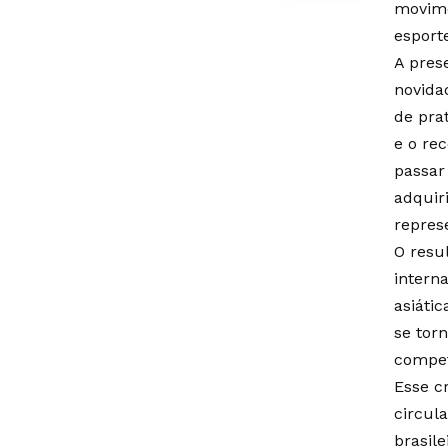
movime
esport
A pres
novida
de pra
e o re
passar
adquir
repres
O resu
intern
asiáti
se tor
compet
Esse c
circul
brasile