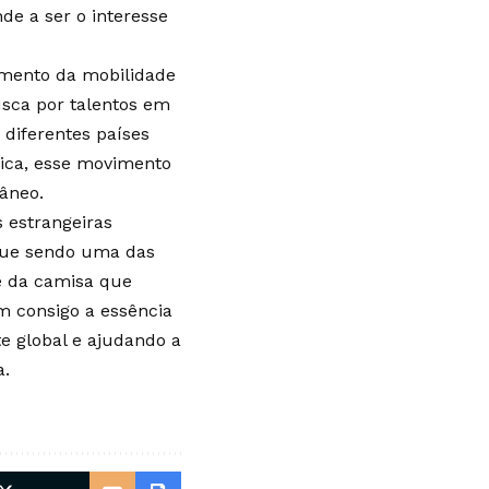
de a ser o interesse
umento da mobilidade
usca por talentos em
diferentes países
tica, esse movimento
âneo.
s estrangeiras
gue sendo uma das
e da camisa que
m consigo a essência
e global e ajudando a
a.