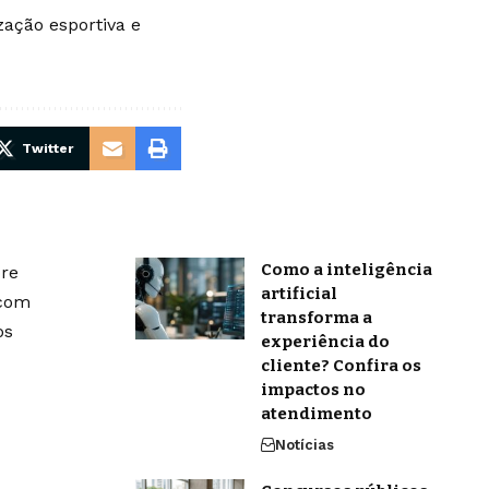
zação esportiva e
Twitter
Como a inteligência
bre
artificial
 com
transforma a
os
experiência do
cliente? Confira os
impactos no
atendimento
Notícias