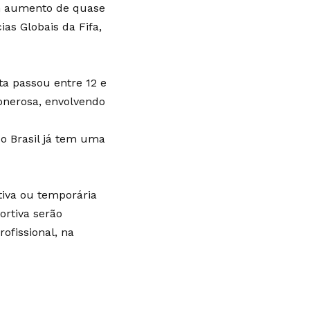
um aumento de quase
as Globais da Fifa,
ta passou entre 12 e
 onerosa, envolvendo
 o Brasil já tem uma
itiva ou temporária
ortiva serão
ofissional, na