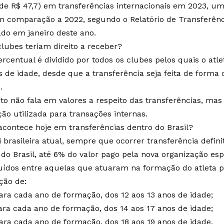
 de R$ 47,7) em transferências internacionais em 2023, 
 comparação a 2022, segundo o Relatório de Transferênci
ado em janeiro deste ano.
clubes teriam direito a receber?
ercentual é dividido por todos os clubes pelos quais o atle
s de idade, desde que a transferência seja feita de forma
.
eto não fala em valores a respeito das transferências, mas
ção utilizada para transações internas.
contece hoje em transferências dentro do Brasil?
i brasileira atual, sempre que ocorrer transferência defin
 do Brasil, até 6% do valor pago pela nova organização esp
buídos entre aquelas que atuaram na formação do atleta pr
ção de:
ara cada ano de formação, dos 12 aos 13 anos de idade;
ara cada ano de formação, dos 14 aos 17 anos de idade;
ara cada ano de formação, dos 18 aos 19 anos de idade.