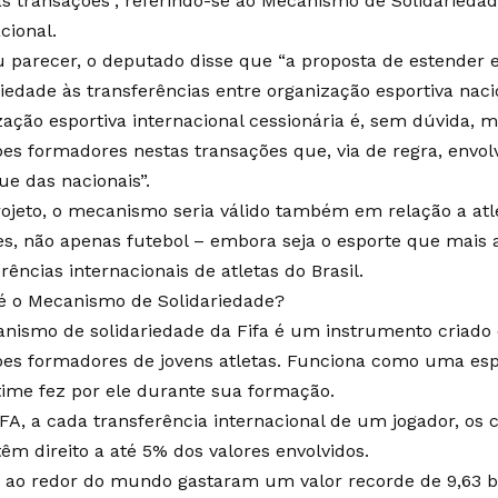
as transações”, referindo-se ao Mecanismo de Solidariedad
cional.
 parecer, o deputado disse que “a proposta de estender
riedade às transferências entre organização esportiva nac
ação esportiva internacional cessionária é, sem dúvida, me
bes formadores nestas transações que, via de regra, envo
ue das nacionais”.
rojeto, o mecanismo seria válido também em relação a atl
es, não apenas futebol – embora seja o esporte que mais 
rências internacionais de atletas do Brasil.
é o Mecanismo de Solidariedade?
nismo de solidariedade da Fifa é um instrumento criado
bes formadores de jovens atletas. Funciona como uma esp
time fez por ele durante sua formação.
IFA, a cada transferência internacional de um jogador, os
têm direito a até 5% dos valores envolvidos.
 ao redor do mundo gastaram um valor recorde de 9,63 bi