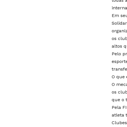
todas 
interna
Em seu
Solida
organiz
os clu
altos q
Pelo p
esport
transfe
O que 
O meca
os clu
que o 
Pela F
atleta 
Clubes