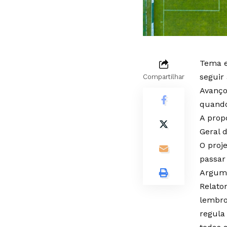
Tema e
seguir
Compartilhar
Avanço
quando
A prop
Geral 
O proj
passar
Argum
Relato
lembro
regula