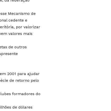
e, da federação
 esse Mecanismo de
ional cedente e
ritória, por valorizar
lvem valores mais
etas de outros
apresente
 em 2001 para ajudar
écie de retorno pelo
 clubes formadores do
lhões de dólares