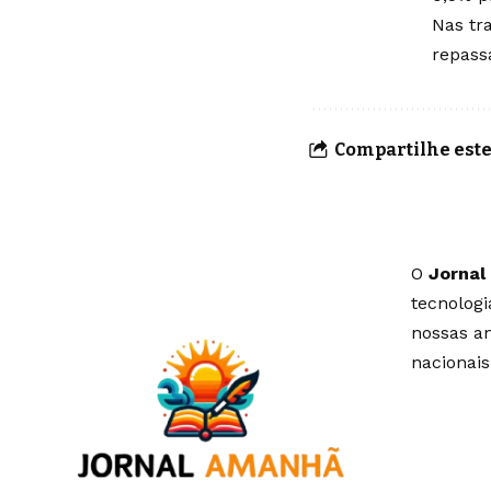
Nas tr
repass
Compartilhe este
O
Jornal
tecnolog
nossas an
nacionais