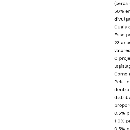
(cerca
50% em
divulg
Quais 
Esse p
23 ano
valores
O proj
legisla
Como a
Pela le
dentro
distri
propor
0,5% p
1,0% p
0,5% p