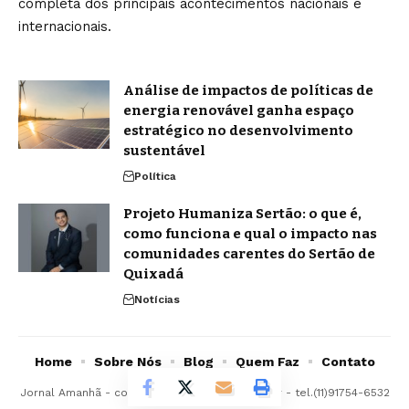
completa dos principais acontecimentos nacionais e
internacionais.
Análise de impactos de políticas de
energia renovável ganha espaço
estratégico no desenvolvimento
sustentável
Política
Projeto Humaniza Sertão: o que é,
como funciona e qual o impacto nas
comunidades carentes do Sertão de
Quixadá
Notícias
Home
Sobre Nós
Blog
Quem Faz
Contato
Jornal Amanhã -
contato@jornalamanha.com.br
- tel.(11)91754-6532